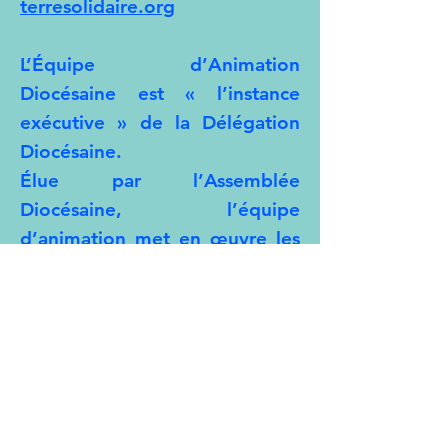
terresolidaire.org
L’Équipe d’Animation
Diocésaine est « l’instance
exécutive » de la Délégation
Diocésaine
.
Élue par l’Assemblée
Diocésaine, l’équipe
d’animation met en œuvre les
priorités et stratégies
adoptées.
Rôle de l’Équipe d’Animation
Diocésaine :
L’équipe d’animation
diocésaine anime la délégation